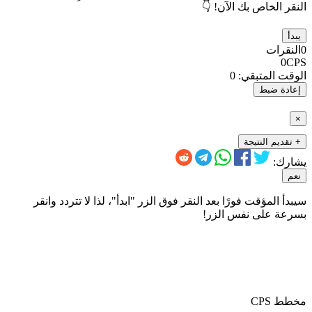
النقر الخاص بك الآن! 👇
يبدأ
0
النقرات
0
CPS
الوقت المتبقي:
0
إعادة ضبط
×
+ تقديم النتيجة
يشارك:
نعم
سيبدأ المؤقت فورًا بعد النقر فوق الزر "ابدأ"، لذا لا تتردد وانقر
بسرعة على نفس الزر!
مخطط CPS