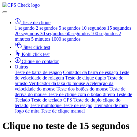
Teste de clique
1 segundo
2 segundos
5 segundos
10 segundos
15 segundos
20 segundos
30 segundos
60 segundos
100 segundos
2
minutos
5 minutos
1000 segundos
Jitter click test
Kohi click test
Clique no contador
Outros
Teste de barra de espaço
Contador da barra de espaço
Teste
de velocidade de rolagem
Teste de clique duplo
Teste de
arrasto
Verificador da taxa do mouse
Aceleração da
velocidade do mouse
Teste dos botões do mouse
Teste de
deriva do mouse
Teste de clique com o botão direito
Teste de
Teclado
Teste de teclado CPS
Teste de duplo clique do
teclado
Teste multitoque
Teste de reação
Treinador de mira
Jogo de mira
Teste de clique manual
Clique no teste de 15 segundos