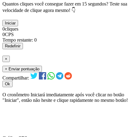
Quantos cliques você consegue fazer em 15 segundos? Teste sua
velocidade de clique agora mesmo! 👇
Iniciar
0
cliques
0
CPS
Tempo restante:
0
Redefinir
×
+ Enviar pontuação
Compartilhar:
Ok
O cronômetro Iniciará imediatamente após você clicar no botão
"Iniciar", então não hesite e clique rapidamente no mesmo botão!