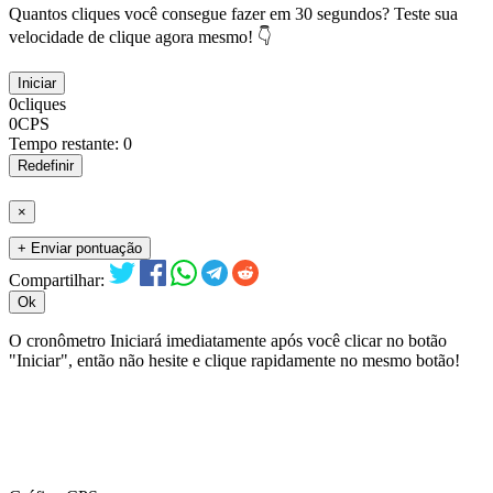
Quantos cliques você consegue fazer em 30 segundos? Teste sua
velocidade de clique agora mesmo! 👇
Iniciar
0
cliques
0
CPS
Tempo restante:
0
Redefinir
×
+ Enviar pontuação
Compartilhar:
Ok
O cronômetro Iniciará imediatamente após você clicar no botão
"Iniciar", então não hesite e clique rapidamente no mesmo botão!