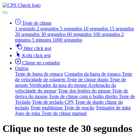
Teste de clique
1 segundo
2 segundos
5 segundos
10 segundos
15 segundos
20 segundos
30 segundos
60 segundos
100 segundos
2
minutos
5 minutos
1000 segundos
Jitter click test
Kohi click test
Clique no contador
Outros
Teste de barra de espaço
Contador da barra de espaço
Teste
de velocidade de rolagem
Teste de clique duplo
Teste de
arrasto
Verificador da taxa do mouse
Aceleração da
velocidade do mouse
Teste dos botões do mouse
Teste de
deriva do mouse
Teste de clique com o botão direito
Teste de
Teclado
Teste de teclado CPS
Teste de duplo clique do
teclado
Teste multitoque
Teste de reação
Treinador de mira
Jogo de mira
Teste de clique manual
Clique no teste de 30 segundos