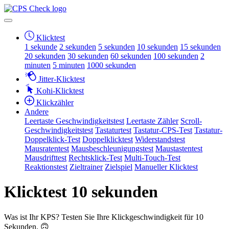
Klicktest
1 sekunde
2 sekunden
5 sekunden
10 sekunden
15 sekunden
20 sekunden
30 sekunden
60 sekunden
100 sekunden
2
minuten
5 minuten
1000 sekunden
Jitter-Klicktest
Kohi-Klicktest
Klickzähler
Andere
Leertaste Geschwindigkeitstest
Leertaste Zähler
Scroll-
Geschwindigkeitstest
Tastaturtest
Tastatur-CPS-Test
Tastatur-
Doppelklick-Test
Doppelklicktest
Widerstandstest
Mausratentest
Mausbeschleunigungstest
Maustastentest
Mausdrifttest
Rechtsklick-Test
Multi-Touch-Test
Reaktionstest
Zieltrainer
Zielspiel
Manueller Klicktest
Klicktest 10 sekunden
Was ist Ihr KPS? Testen Sie Ihre Klickgeschwindigkeit für 10
Sekunden. 🙃