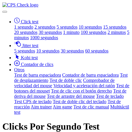
Click test
1 segundo
2 segundos
5 segundos
10 segundos
15 segundos
20 segundos
30 segundos
1 minuto
100 segundos
2 minutos
5
minutos
1000 segundos
Jitter test
5 segundos
10 segundos
30 segundos
60 segundos
Kohi test
Contador de clics
Otros
Test de barra espaciadora
Contador de barra espaciadora
Test
de desplazamiento
Test de doble clic
Comprobador de
velocidad del mouse
Velocidad y aceleración del ratón
Test de
botones del mouset
Test de clic con el botón derecho
Test de
deriva del mouse
Test de arrastre del mouse
Test de teclado
Test CPS de teclado
Test de doble clic del teclado
Test de
reacción
Aim trainer
Aim game
Test de clic manual
Multitáctil
test
Clicks Por Segundo Test